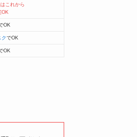
方はこれから
宅OK
でOK
スク
でOK
でOK