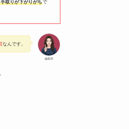
も手取りが下がりがち
で
質
なんです。
編集部
。