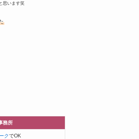
と思います笑
た
事務所
ーク
でOK