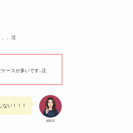
、、、泣
ケースが多いです..泣
しない！！！
編集部