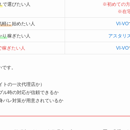
ス
で選びたい人
※初めての
※
在
気軽に
始めたい人
VI-VO
かり
稼ぎたい人
アスタリ
で稼ぎたい人
VI-VO
いです。
イトの一次代理店か）
ブル時の対応が信頼できるか
身バレ対策が用意されているか