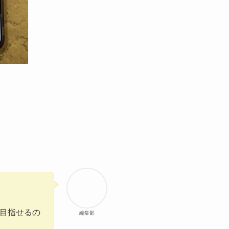
。
。
に目指せるの
編集部