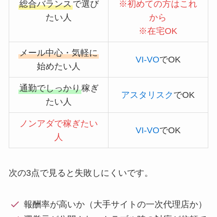
総合バランス
で選び
※初めての方はこれ
たい人
から
※
在宅OK
メール中心・気軽に
VI-VO
でOK
始めたい人
通勤でしっかり
稼ぎ
アスタリスク
でOK
たい人
ノンアダで稼ぎたい
VI-VO
でOK
人
次の3点で見ると失敗しにくいです。
報酬率が高いか（大手サイトの一次代理店か）