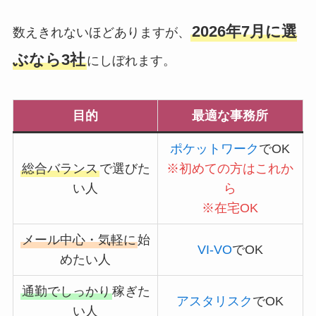
2026年7月に選
数えきれないほどありますが、
ぶなら3社
にしぼれます。
目的
最適な事務所
ポケットワーク
でOK
総合バランス
で選びた
※初めての方はこれか
い人
ら
※
在宅OK
メール中心・気軽に
始
VI-VO
でOK
めたい人
通勤でしっかり
稼ぎた
アスタリスク
でOK
い人