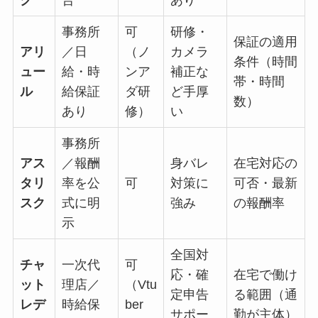
ク
合
あり
事務所
可
研修・
保証の適用
アリ
／日
（ノ
カメラ
条件（時間
ュー
給・時
ンア
補正な
帯・時間
ル
給保証
ダ研
ど手厚
数）
あり
修）
い
事務所
アス
／報酬
身バレ
在宅対応の
タリ
率を公
可
対策に
可否・最新
スク
式に明
強み
の報酬率
示
全国対
チャ
一次代
可
応・確
在宅で働け
ット
理店／
（Vtu
定申告
る範囲（通
レデ
時給保
ber
サポー
勤が主体）