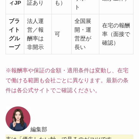
ィJP
証あり
も）
ト
ブラ
法人運
全国展
在宅の報酬
イト
営／報
開・運
可
率（面接で
グル
酬率は
営歴が
確認）
ープ
非開示
長い
※報酬率や保証の金額・適用条件は変動し、在宅
で働ける範囲も会社ごとに異なります。最新の条
件は各公式サイトでご確認ください。
編集部