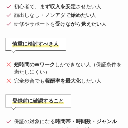
初心者で、まず
収入を安定
させたい人
顔出しなし・ノンアダで
始めたい
人
研修やサポートを
受けながら覚えたい
人
慎重に検討すべき人
短時間のWワーク
しかできない人（保証条件を
満たしにくい）
完全歩合でも
報酬率を最大化
したい人
登録前に確認すること
保証の対象になる
時間帯・時間数・ジャンル