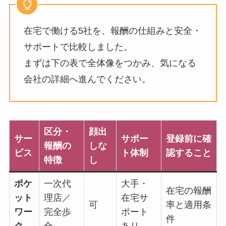
在宅で働ける5社を、報酬の仕組みと安全・
サポートで比較しました。
まずは下の表で全体像をつかみ、気になる
会社の詳細へ進んでください。
区分・
顔出
サー
サポー
登録前に確
報酬の
しな
ビス
ト体制
認すること
特徴
し
ポケ
一次代
大手・
在宅の報酬
ット
理店／
在宅サ
可
率と適用条
ワー
完全歩
ポート
件