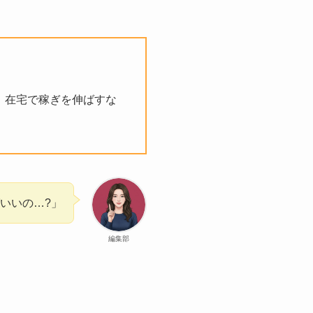
。在宅で稼ぎを伸ばすな
いいの…?」
編集部