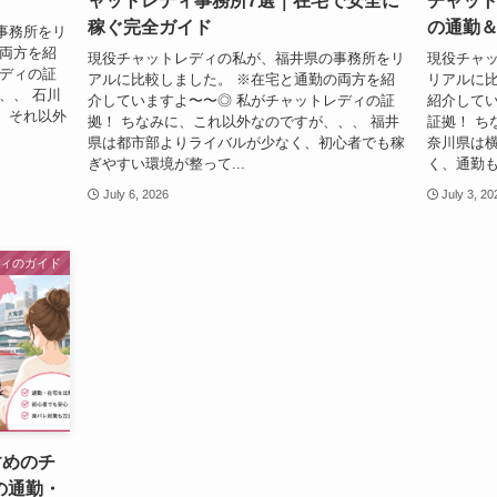
ャットレディ事務所7選｜在宅で安全に
チャット
稼ぐ完全ガイド
の通勤
事務所をリ
の両方を紹
現役チャットレディの私が、福井県の事務所をリ
現役チャ
レディの証
アルに比較しました。 ※在宅と通勤の両方を紹
リアルに比
、、 石川
介していますよ〜〜◎ 私がチャットレディの証
紹介してい
、それ以外
拠！ ちなみに、これ以外なのですが、、、 福井
証拠！ ち
県は都市部よりライバルが少なく、初心者でも稼
奈川県は
ぎやすい環境が整って...
く、通勤も
July 6, 2026
July 3, 20
ディのガイド
すめのチ
の通勤・