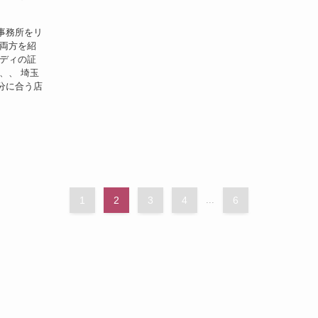
事務所をリ
の両方を紹
レディの証
、、 埼玉
分に合う店
1
2
3
4
...
6