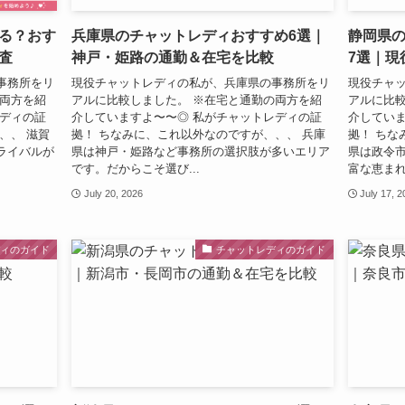
る？おす
兵庫県のチャットレディおすすめ6選｜
静岡県
査
神戸・姫路の通勤＆在宅を比較
7選｜現
事務所をリ
現役チャットレディの私が、兵庫県の事務所をリ
現役チャ
の両方を紹
アルに比較しました。 ※在宅と通勤の両方を紹
アルに比較
レディの証
介していますよ〜〜◎ 私がチャットレディの証
介していま
、、 滋賀
拠！ ちなみに、これ以外なのですが、、、 兵庫
拠！ ちな
ライバルが
県は神戸・姫路など事務所の選択肢が多いエリア
県は政令
です。だからこそ選び...
富な恵まれ
July 20, 2026
July 17, 
ディのガイド
チャットレディのガイド