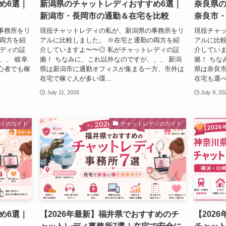
め6選｜
新潟県のチャットレディおすすめ6選｜
奈良県の
新潟市・長岡市の通勤＆在宅を比較
奈良市
事務所をリ
現役チャットレディの私が、新潟県の事務所をリ
現役チャ
の両方を紹
アルに比較しました。 ※在宅と通勤の両方を紹
アルに比較
レディの証
介していますよ〜〜◎ 私がチャットレディの証
介していま
、、 岐阜
拠！ ちなみに、これ以外なのですが、、、 新潟
拠！ ちな
心者でも稼
県は新潟市に通勤オフィスが集まる一方、市外は
県は奈良
在宅で稼ぐ人が多い環...
在宅も選べ
July 11, 2026
July 9, 20
ディのガイド
チャットレディのガイド
め6選｜
【2026年最新】福井県でおすすめのチ
【202